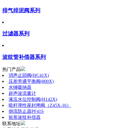
排气排泥阀系列
过滤器系列
波纹管补偿器系列
热门产品
消声止回阀(HC41X)
压差旁通平衡阀(800X)
水锤吸纳器
超声波流量计
液压水位控制阀(H142X)
暗杆弹性座封闸阀（Z45X-16）
倒流防止器PF41S
矩形波纹补偿器
联系地址