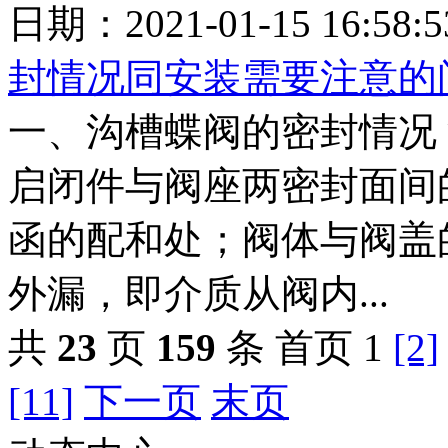
日期：2021-01-15 16:5
封情况同安装需要注意的
一、沟槽蝶阀的密封情况
启闭件与阀座两密封面间
函的配和处；阀体与阀盖
外漏，即介质从阀内...
共
23
页
159
条
首页 1
[2]
[11]
下一页
末页