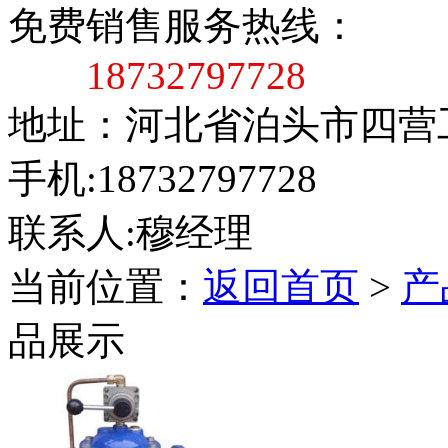
免费销售服务热线：
18732797728
地址：河北省泊头市四营
手机:18732797728
联系人:穆经理
当前位置：
返回首页
>
产
品展示