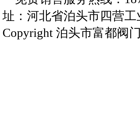
址：河北省泊头市四营工
Copyright 泊头市富都阀门厂 