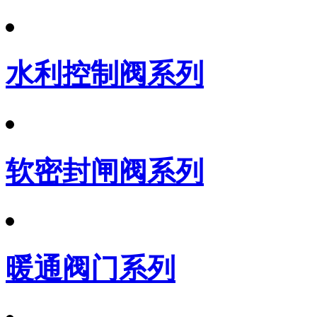
水利控制阀系列
软密封闸阀系列
暖通阀门系列