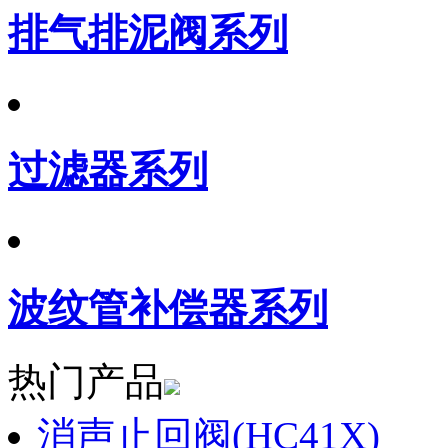
排气排泥阀系列
过滤器系列
波纹管补偿器系列
热门产品
消声止回阀(HC41X)