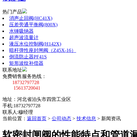
热门产品
消声止回阀(HC41X)
压差旁通平衡阀(800X)
水锤吸纳器
超声波流量计
液压水位控制阀(H142X)
暗杆弹性座封闸阀（Z45X-16）
倒流防止器PF41S
矩形波纹补偿器
联系地址
免费销售服务热线：
18732797728
15613720041
地址：河北省泊头市四营工业区
手机:18732797728
联系人:穆经理
当前位置：
返回首页
>
公司动态
>
技术信息
>
新闻资讯
软密封闸阀的性能特点和管道