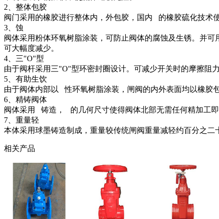
2、整体包胶
阀门采用的橡胶进行整体内，外包胶，国内 的橡胶硫化技术
3、蚀
阀体采用粉体环氧树脂涂装，可防止阀体的腐蚀及生锈。并可
可大幅度减少。
4、三"O"型
由于阀杆采用三"O"型环密封圈设计。可减少开关时的摩擦阻
5、有助生饮
由于阀体内部以 性环氧树脂涂装，闸阀的内外表面均以橡胶
6、精铸阀体
阀体采用 铸造， 的几何尺寸使得阀体北部无需任何精加工
7、重量轻
本体采用球墨铸造制成，重量较传统闸阀重量减轻约百分之二
相关产品