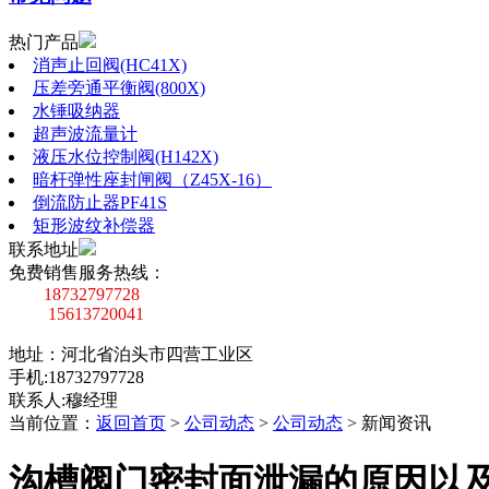
热门产品
消声止回阀(HC41X)
压差旁通平衡阀(800X)
水锤吸纳器
超声波流量计
液压水位控制阀(H142X)
暗杆弹性座封闸阀（Z45X-16）
倒流防止器PF41S
矩形波纹补偿器
联系地址
免费销售服务热线：
18732797728
15613720041
地址：河北省泊头市四营工业区
手机:18732797728
联系人:穆经理
当前位置：
返回首页
>
公司动态
>
公司动态
>
新闻资讯
沟槽阀门密封面泄漏的原因以