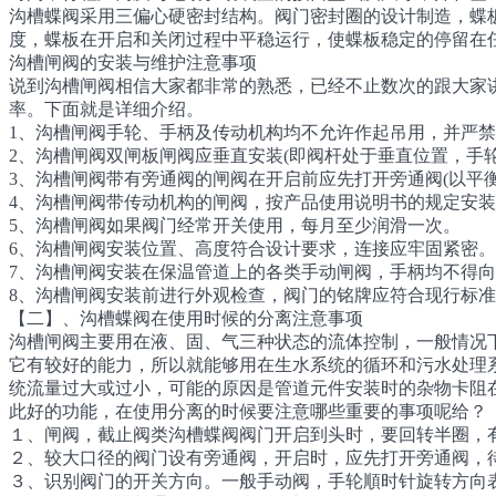
沟槽蝶阀采用三偏心硬密封结构。阀门密封圈的设计制造，蝶
度，蝶板在开启和关闭过程中平稳运行，使蝶板稳定的停留在
沟槽闸阀的安装与维护注意事项
说到沟槽闸阀相信大家都非常的熟悉，已经不止数次的跟大家
率。下面就是详细介绍。
1、沟槽闸阀手轮、手柄及传动机构均不允许作起吊用，并严
2、沟槽闸阀双闸板闸阀应垂直安装(即阀杆处于垂直位置，手轮
3、沟槽闸阀带有旁通阀的闸阀在开启前应先打开旁通阀(以平衡
4、沟槽闸阀带传动机构的闸阀，按产品使用说明书的规定安
5、沟槽闸阀如果阀门经常开关使用，每月至少润滑一次。
6、沟槽闸阀安装位置、高度符合设计要求，连接应牢固紧密。
7、沟槽闸阀安装在保温管道上的各类手动闸阀，手柄均不得
8、沟槽闸阀安装前进行外观检查，阀门的铭牌应符合现行标准《
【二】、沟槽蝶阀在使用时候的分离注意事项
沟槽闸阀主要用在液、固、气三种状态的流体控制，一般情况
它有较好的能力，所以就能够用在生水系统的循环和污水处理
统流量过大或过小，可能的原因是管道元件安装时的杂物卡阻在
此好的功能，在使用分离的时候要注意哪些重要的事项呢给？
１、闸阀，截止阀类沟槽蝶阀阀门开启到头时，要回转半圈，
２、较大口径的阀门设有旁通阀，开启时，应先打开旁通阀，
３、识别阀门的开关方向。一般手动阀，手轮順时针旋转方向