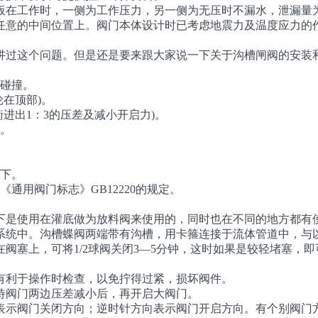
板在工作时，一侧为工作压力，另一侧为无压时不漏水，泄漏量
任意的中间位置上。阀门本体设计时已考虑地震力及温度应力的
讲过这个问题。但是还是要来跟大家说一下关于沟槽闸阀的安装
禁碰撞。
在顶部)。
进出1：3的压差及减小开启力)。
装。
向下。
通用阀门标志》GB12220的规定。
下是使用在灌底做为放料阀来使用的，同时也在不同的地方都有
系统中。沟槽蝶阀两端带有沟槽，用卡箍连接于流体管道中，与
阀塞上，可将1/2球阀关闭3—5分钟，这时如果是较轻堵塞，
有利于操作时检查，以免拧得过紧，损坏阀件。
待阀门两边压差减小后，再开启大阀门。
表示阀门关闭方向；逆时针方向表示阀门开启方向。有个别阀门