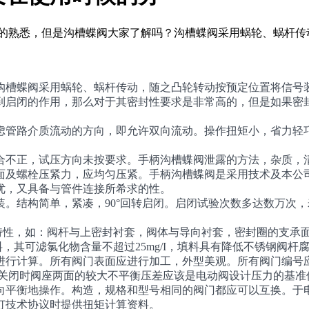
常的熟悉，但是沟槽蝶阀大家了解吗？沟槽蝶阀采用蜗轮、蜗杆传
槽蝶阀采用蜗轮、蜗杆传动，随之凸轮转动按预定位置将信号装置
到启闭的作用，那么对于其密封性要求是非常高的，但是如果密
虑管路介质流动的方向，即允许双向流动。操作扭矩小，省力轻
合不正，试压方向未按要求。手柄沟槽蝶阀泄露的方法，杂质，
面及螺栓压紧力，应均匀压紧。手柄沟槽蝶阀是采用技术及本公
优，又具备与管件连接所希求的性。
。结构简单，紧凑，90°回转启闭。启闭试验次数多达数万次
。
特性，如：阀杆与上密封衬套，阀体与导向衬套，密封圈的支承
，其可滤氯化物含量不超过25mg/I，填料具有降低不锈钢阀
进行计算。所有阀门表面应进行加工，外型美观。所有阀门编号
开或关闭时阀座两面的较大不平衡压差应该是电动阀设计压力的基准
向平衡地操作。构造，规格和型号相同的阀门都应可以互换。于
订技术协议时提供扭矩计算资料。