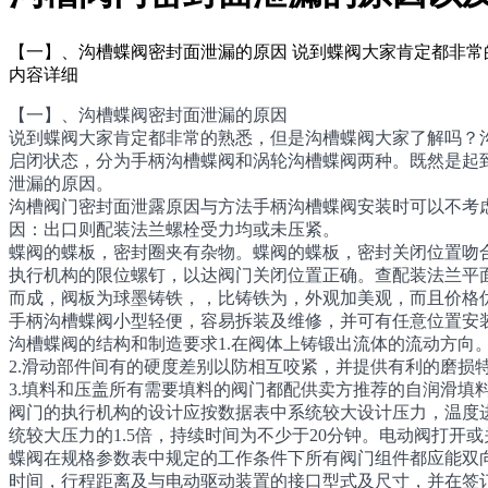
【一】、沟槽蝶阀密封面泄漏的原因 说到蝶阀大家肯定都非
内容详细
【一】、沟槽蝶阀密封面泄漏的原因
说到蝶阀大家肯定都非常的熟悉，但是沟槽蝶阀大家了解吗？沟
启闭状态，分为手柄沟槽蝶阀和涡轮沟槽蝶阀两种。既然是起
泄漏的原因。
沟槽阀门密封面泄露原因与方法手柄沟槽蝶阀安装时可以不考
因：出口则配装法兰螺栓受力均或未压紧。
蝶阀的蝶板，密封圈夹有杂物。蝶阀的蝶板，密封关闭位置吻
执行机构的限位螺钉，以达阀门关闭位置正确。查配装法兰平
而成，阀板为球墨铸铁，，比铸铁为，外观加美观，而且价格
手柄沟槽蝶阀小型轻便，容易拆装及维修，并可有任意位置安装
沟槽蝶阀的结构和制造要求1.在阀体上铸锻出流体的流动方向
2.滑动部件间有的硬度差别以防相互咬紧，并提供有利的磨损
3.填料和压盖所有需要填料的阀门都配供卖方推荐的自润滑填料
阀门的执行机构的设计应按数据表中系统较大设计压力，温度
统较大压力的1.5倍，持续时间为不少于20分钟。电动阀打
蝶阀在规格参数表中规定的工作条件下所有阀门组件都应能双
时间，行程距离及与电动驱动装置的接口型式及尺寸，并在签