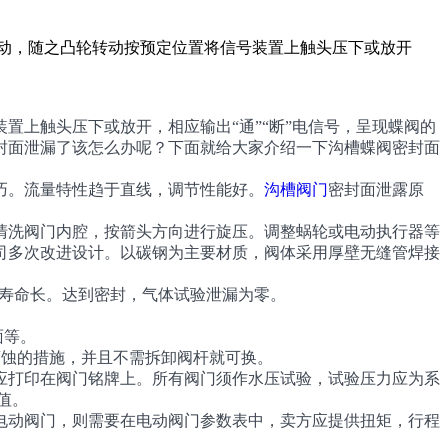
动，随之凸轮转动按预定位置将信号装置上触头压下或放开
上触头压下或放开，相应输出“通”“断”电信号，呈现蝶阀的
封面泄漏了该怎么办呢？下面就给大家介绍一下沟槽蝶阀密封面
巧。流量特性趋于直线，调节性能好。
沟槽阀门
密封面泄露原
清洗阀门内腔，按箭头方向进行旋压。调整蜗轮或电动执行器等
司多次改进设计。以碳钢为主要材质，阀体采用厚壁无缝管焊接
，寿命长。达到密封，气体试验泄漏为零。
面等。
杆腐蚀的措施，并且不需拆卸阀杆就可换。
应打印在阀门铭牌上。所有阀门须作水压试验，试验压力应为系
值。
电动阀门，则需要在电动阀门参数表中，卖方应提供扭矩，行程