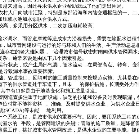
却越来越高，因此寻求供水企业帮助就成了他们走出困局。
中大量农村人口向城市汇聚，特别是东部沿海和内陆交通枢纽的一、
加压或水池加水泵联合供水方式。
层较高，多采用分区供水，二次加压电耗较高。
输水调水。而管道摩擦等造成水力沿程损失，需要在输配水过程
之称，城市管网建设与运行的好与坏和人们的生活、生产活动息息
普遍存在的老大难问题， 治理城市信号软密封闸阀供水管网漏水
复杂，通常来说是由以下几个因素引起。
压运行状态，或产生局部气囊，随水流动，在局部高点、转弯、
量是导致漏水事故重要因素。
基础、管道接口、回填时的施工质量控制未按规范实施。尤其是
下的供水管道处于车道下，且未 的保护措施，长期受外力作用
起，其中有11起是由于地基变化和施工质量引发。
的管网巡查多注重于地面设施，缺乏的技能和设备及时发现暗漏
单位时常不能将资料 、准确、及时提交供水企业，为供水企业
统(SCADA)等未能 地利用。
一个系统工程，是城市供水的重要环节。因此，要用系统工程的
制漏水的 手段，是管网建设的关键；管道的施工质量，是降低
检漏工作，搞好城市供水管网改造，是供水企业的主要职能。抓