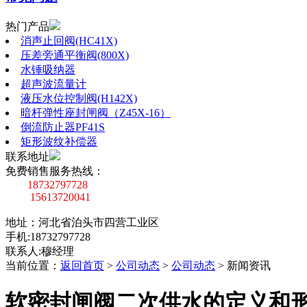
热门产品
消声止回阀(HC41X)
压差旁通平衡阀(800X)
水锤吸纳器
超声波流量计
液压水位控制阀(H142X)
暗杆弹性座封闸阀（Z45X-16）
倒流防止器PF41S
矩形波纹补偿器
联系地址
免费销售服务热线：
18732797728
15613720041
地址：河北省泊头市四营工业区
手机:18732797728
联系人:穆经理
当前位置：
返回首页
>
公司动态
>
公司动态
>
新闻资讯
软密封闸阀二次供水的定义和