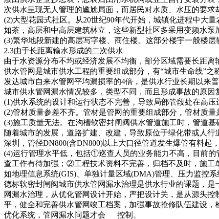
次供水呈现无人管理的尴尬局面，而居民对水质、水压的要求
(2)大型花园式社区。从20世纪90年代开始，城镇化进程
如茶，高层和中高层建筑林立，这些新型社区多采用变频水泵
(3)繁华地段新建的高层写字楼、商住楼。这部分楼宇一般楼
2.3由于长距离输水形成的二次供水
由于水资源分布不均或经济发展不均衡，部分区域需要长距离
供水管网是城市供水工程的重要组成部分，有“城市生命线”
发达城市自来水管网平均漏损率的4倍，是供水行业长期以来
城市供水管网漏水情况较多，类型不同，而且形成事故的原因
(1)供水系统的设计和运行状态不完善，导致局部管段处在高
(2)管材质量参差不齐。管材是管网的重要组成部分，管材质
(3)施工质量无法。在沟槽软密封闸阀供水管道施工时，管道
随着城市的发展，道路扩建、改建，导致原位于绿化带或人行道
深圳，管径DN800(含DN800)以上大口径管道发生爆管有料
(4)运行管理水平低，包括①巡查人员的业务能力不高，目前
查工作有待加强；②工程技术资料不完善，归档不及时，施工
如地理信息系统(GIS)、单独计量区域(DMA)管理、压力监控系
德标软密封闸阀城市供水管网漏水治理是供水行业的课题，是
网漏水治理，从优化管网设计开始，严把设计关，是从源头控
平，健全和完善供水管网竣工档案，加强事故抢修队伍建设，
优化系统，管网漏水问题才会 控制。