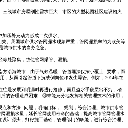
二、三线城市房屋刚性需求巨大，市区的大型花园社区建设如火
中加压补充动力形成二次供水。
相关。我国城市供水管网漏水现象严重，管网漏损率约为欧美等
是城市供水的当务之急。
变径等处聚集，致使管网爆管、漏损。
在南方沿海城市，由于气候温暖，管道埋深仅按小覆土 要求，而
，从而引起管道下沉或侧向位移发生爆管。例如，2014年在
，往往是发展到明漏时再进行抢修，而且盗水手段层出不穷，稽
日后的管理造成困难；③未能充分地发挥相关管理技术的作用，
观点和方法 问题，明确目标， 规划，综合治理。城市供水管
管网漏损水量，延长管网使用寿命的基础；提高城市管网管理水
住设计源头，打好施工基础，管理部门的职能，进行综合治理、