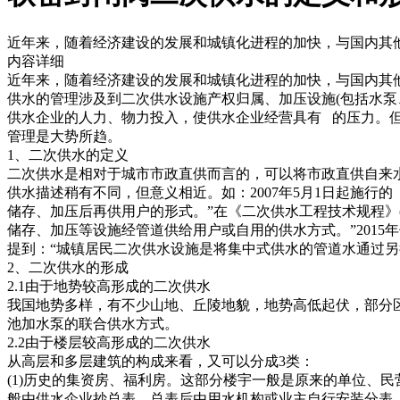
近年来，随着经济建设的发展和城镇化进程的加快，与国内其
内容详细
近年来，随着经济建设的发展和城镇化进程的加快，与国内其
供水的管理涉及到二次供水设施产权归属、加压设施(包括水
供水企业的人力、物力投入，使供水企业经营具有 的压力。
管理是大势所趋。
1、二次供水的定义
二次供水是相对于城市市政直供而言的，可以将市政直供自来
供水描述稍有不同，但意义相近。如：2007年5月1日起施
储存、加压后再供用户的形式。”在《二次供水工程技术规程》(C
储存、加压等设施经管道供给用户或自用的供水方式。”201
提到：“城镇居民二次供水设施是将集中式供水的管道水通过
2、二次供水的形成
2.1由于地势较高形成的二次供水
我国地势多样，有不少山地、丘陵地貌，地势高低起伏，部分
池加水泵的联合供水方式。
2.2由于楼层较高形成的二次供水
从高层和多层建筑的构成来看，又可以分成3类：
(1)历史的集资房、福利房。这部分楼宇一般是原来的单位、
般由供水企业抄总表，总表后由用水机构或业主自行安装分表