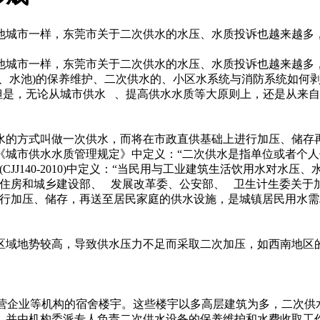
他城市一样，东莞市关于二次供水的水压、水质投诉也越来越多
他城市一样，东莞市关于二次供水的水压、水质投诉也越来越多
泵、水池)的保养维护、二次供水的、小区水系统与消防系统如何
但是，无论从城市供水 、提高供水水质等大原则上，还是从来自
水的方式叫做一次供水，而将在市政直供基础上进行加压、储存
行的《城市供水水质管理规定》中定义：“二次供水是指单位或者
JJ140-2010)中定义：“当民用与工业建筑生活饮用水对水
5年住房和城乡建设部、 发展改革委、公安部、 卫生计生委关于
另行加压、储存，再送至居民家庭的供水设施，是城镇居民用水
区域地势较高，导致供水压力不足而采取二次加压，如西南地区
民营企业等机构的宿舍楼宇。这些楼宇以多高层建筑为多，二次供
，并由机构委派专人负责二次供水设备的保养维护和水费收取工