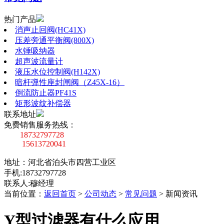
热门产品
消声止回阀(HC41X)
压差旁通平衡阀(800X)
水锤吸纳器
超声波流量计
液压水位控制阀(H142X)
暗杆弹性座封闸阀（Z45X-16）
倒流防止器PF41S
矩形波纹补偿器
联系地址
免费销售服务热线：
18732797728
15613720041
地址：河北省泊头市四营工业区
手机:18732797728
联系人:穆经理
当前位置：
返回首页
>
公司动态
>
常见问题
>
新闻资讯
Y型过滤器有什么应用